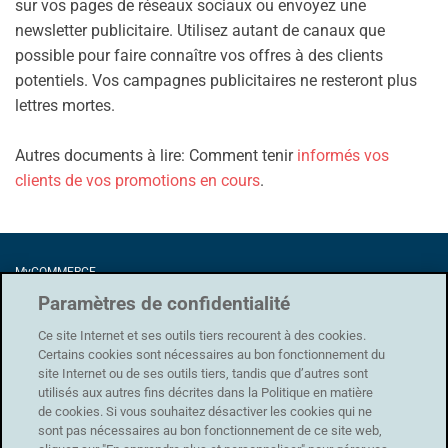
sur vos pages de réseaux sociaux ou envoyez une
newsletter publicitaire. Utilisez autant de canaux que
possible pour faire connaître vos offres à des clients
potentiels. Vos campagnes publicitaires ne resteront plus
lettres mortes.
Autres documents à lire: Comment tenir
informés vos
clients de vos promotions en cours
.
MyCOMMERCE
Förrlibuckstrasse 62
Paramètres de confidentialité
8005 Zürich
Ce site Internet et ses outils tiers recourent à des cookies.
Certains cookies sont nécessaires au bon fonctionnement du
site Internet ou de ses outils tiers, tandis que d’autres sont
utilisés aux autres fins décrites dans la Politique en matière
Protection des données
|
CG
|
Conditions d'utilisation
|
Mentions légales
de cookies. Si vous souhaitez désactiver les cookies qui ne
sont pas nécessaires au bon fonctionnement de ce site web,
Assistance