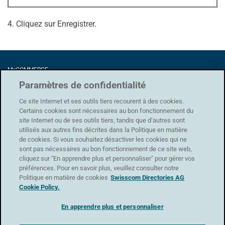
4. Cliquez sur Enregistrer.
MyCOMMERCE
Förrlibuckstrasse 62
Paramètres de confidentialité
8005 Zürich
Ce site Internet et ses outils tiers recourent à des cookies.
Certains cookies sont nécessaires au bon fonctionnement du
site Internet ou de ses outils tiers, tandis que d’autres sont
utilisés aux autres fins décrites dans la Politique en matière
Protection des données
|
CG
|
Conditions d'utilisation
|
Mentions légales
de cookies. Si vous souhaitez désactiver les cookies qui ne
sont pas nécessaires au bon fonctionnement de ce site web,
Assistance
cliquez sur "En apprendre plus et personnaliser" pour gérer vos
Formulaire de contact
préférences. Pour en savoir plus, veuillez consulter notre
Politique en matière de cookies
Swisscom Directories AG
Cookie Policy.
En apprendre plus et personnaliser