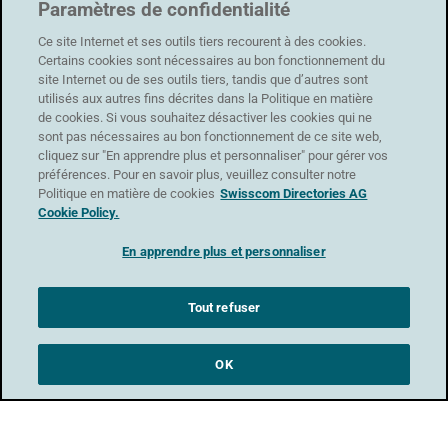
Paramètres de confidentialité
Ce site Internet et ses outils tiers recourent à des cookies.
Certains cookies sont nécessaires au bon fonctionnement du
Astuce
: Les produits affectés à la catégorie supprimée ne
site Internet ou de ses outils tiers, tandis que d’autres sont
utilisés aux autres fins décrites dans la Politique en matière
sont pas supprimés. Ils sont réaffectés à la catégorie Page
de cookies. Si vous souhaitez désactiver les cookies qui ne
d’accueil boutique.
sont pas nécessaires au bon fonctionnement de ce site web,
cliquez sur "En apprendre plus et personnaliser" pour gérer vos
préférences. Pour en savoir plus, veuillez consulter notre
Politique en matière de cookies
Swisscom Directories AG
Cookie Policy.
MyCOMMERCE
Förrlibuckstrasse 62
En apprendre plus et personnaliser
8005 Zürich
Tout refuser
Protection des données
|
CG
|
Conditions d'utilisation
|
Mentions légales
OK
Assistance
Formulaire de contact