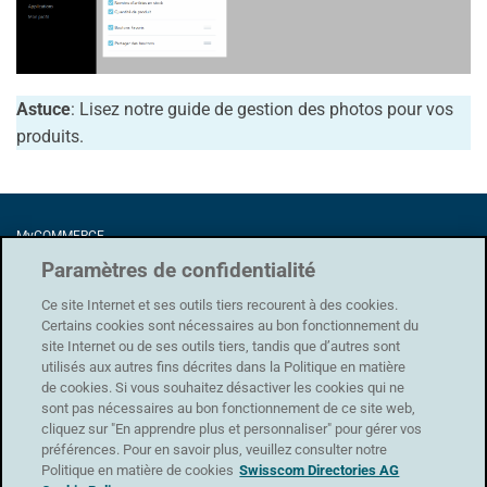
Astuce
: Lisez notre guide de gestion des photos pour vos
produits.
MyCOMMERCE
Förrlibuckstrasse 62
Paramètres de confidentialité
8005 Zürich
Ce site Internet et ses outils tiers recourent à des cookies.
Certains cookies sont nécessaires au bon fonctionnement du
site Internet ou de ses outils tiers, tandis que d’autres sont
utilisés aux autres fins décrites dans la Politique en matière
Protection des données
|
CG
|
Conditions d'utilisation
|
Mentions légales
de cookies. Si vous souhaitez désactiver les cookies qui ne
sont pas nécessaires au bon fonctionnement de ce site web,
Assistance
cliquez sur "En apprendre plus et personnaliser" pour gérer vos
Formulaire de contact
préférences. Pour en savoir plus, veuillez consulter notre
Politique en matière de cookies
Swisscom Directories AG