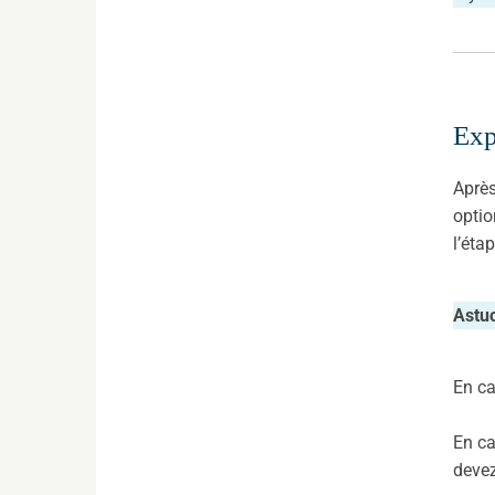
Exp
Après
optio
l’éta
Astu
En ca
En ca
devez