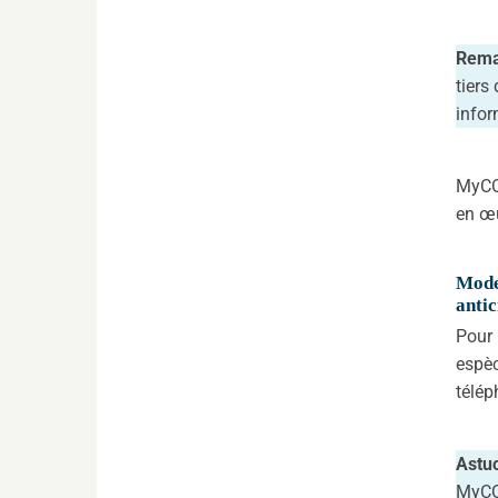
Rema
tiers
infor
MyCOM
en œu
Modes
antic
Pour 
espèc
télép
Astu
MyC