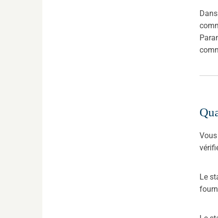
Dans 
comma
Param
comm
Qua
Vous 
véri
Le st
fourn