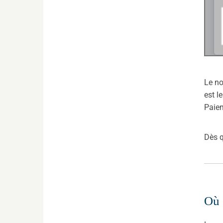
Le no
est l
Paiem
Dès q
Où 