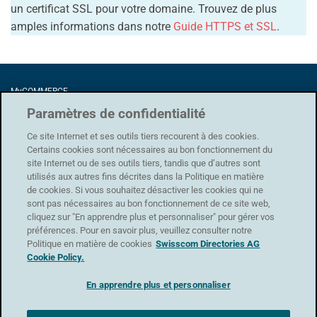
un certificat SSL pour votre domaine. Trouvez de plus
amples informations dans notre
Guide HTTPS et SSL
.
MyCOMMERCE
Förrlibuckstrasse 62
Paramètres de confidentialité
8005 Zürich
Ce site Internet et ses outils tiers recourent à des cookies.
Certains cookies sont nécessaires au bon fonctionnement du
site Internet ou de ses outils tiers, tandis que d’autres sont
utilisés aux autres fins décrites dans la Politique en matière
Protection des données
|
CG
|
Conditions d'utilisation
|
Mentions légales
de cookies. Si vous souhaitez désactiver les cookies qui ne
sont pas nécessaires au bon fonctionnement de ce site web,
Assistance
cliquez sur "En apprendre plus et personnaliser" pour gérer vos
Formulaire de contact
préférences. Pour en savoir plus, veuillez consulter notre
Politique en matière de cookies
Swisscom Directories AG
Cookie Policy.
En apprendre plus et personnaliser