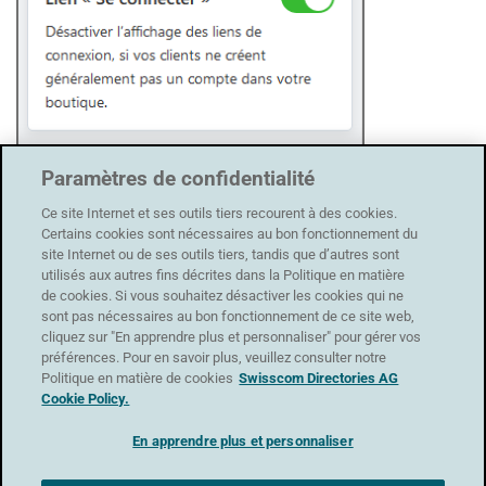
Paramètres de confidentialité
Ce site Internet et ses outils tiers recourent à des cookies.
Certains cookies sont nécessaires au bon fonctionnement du
site Internet ou de ses outils tiers, tandis que d’autres sont
utilisés aux autres fins décrites dans la Politique en matière
de cookies. Si vous souhaitez désactiver les cookies qui ne
sont pas nécessaires au bon fonctionnement de ce site web,
En bas, vous pouvez activer l’option Assombrir l’arrière-plan
cliquez sur "En apprendre plus et personnaliser" pour gérer vos
des images pour les démarquer davantage sur l’arrière-plan
préférences. Pour en savoir plus, veuillez consulter notre
de la boutique.
Politique en matière de cookies
Swisscom Directories AG
Cookie Policy.
Page de produit
En apprendre plus et personnaliser
Dans le menu Page produit, vous trouverez des options de