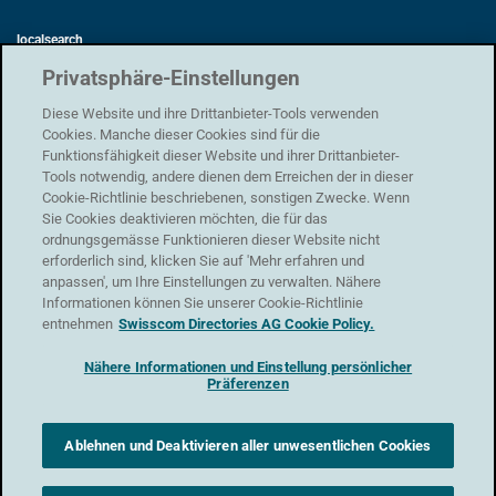
localsearch
Swisscom Directories AG
Privatsphäre-Einstellungen
Förrlibuckstrasse 62
8005 Zürich
Diese Website und ihre Drittanbieter-Tools verwenden
Cookies. Manche dieser Cookies sind für die
Funktionsfähigkeit dieser Website und ihrer Drittanbieter-
Tools notwendig, andere dienen dem Erreichen der in dieser
Cookie-Richtlinie beschriebenen, sonstigen Zwecke. Wenn
Datenschutz
|
AGB
|
Nutzungsbedingungen
|
Impressum
Sie Cookies deaktivieren möchten, die für das
ordnungsgemässe Funktionieren dieser Website nicht
Support
erforderlich sind, klicken Sie auf 'Mehr erfahren und
Kontaktformular
anpassen', um Ihre Einstellungen zu verwalten. Nähere
Informationen können Sie unserer Cookie-Richtlinie
entnehmen
Swisscom Directories AG Cookie Policy.
Nähere Informationen und Einstellung persönlicher
Präferenzen
Ablehnen und Deaktivieren aller unwesentlichen Cookies