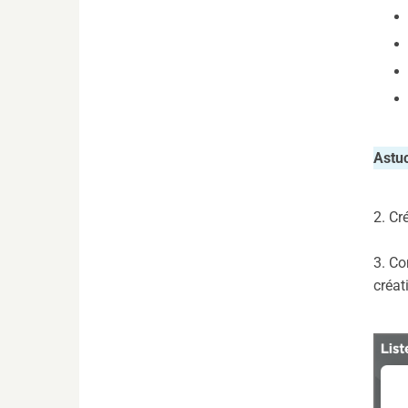
Astu
2. C
3. Co
créat