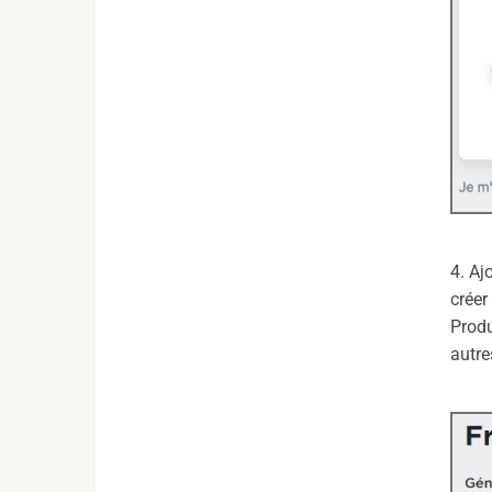
4. Aj
crée
Produ
autre