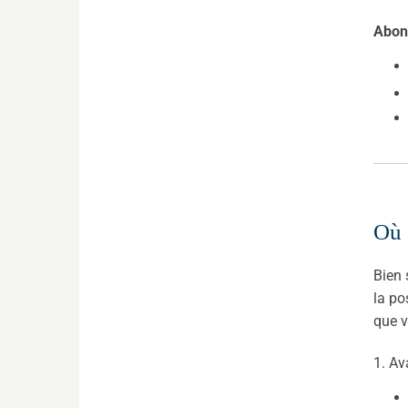
Abon
Où 
Bien 
la po
que v
1. A