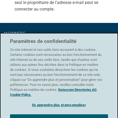
seul le propriétaire de l’adresse e-mail peut se
connecter au compte.
MyCOMMERCE
Förrlibuckstrasse 62
Paramètres de confidentialité
8005 Zürich
Ce site Internet et ses outils tiers recourent à des cookies.
Certains cookies sont nécessaires au bon fonctionnement du
site Internet ou de ses outils tiers, tandis que d’autres sont
utilisés aux autres fins décrites dans la Politique en matière
Protection des données
|
CG
|
Conditions d'utilisation
|
Mentions légales
de cookies. Si vous souhaitez désactiver les cookies qui ne
sont pas nécessaires au bon fonctionnement de ce site web,
Assistance
cliquez sur "En apprendre plus et personnaliser" pour gérer vos
Formulaire de contact
préférences. Pour en savoir plus, veuillez consulter notre
Politique en matière de cookies
Swisscom Directories AG
Cookie Policy.
En apprendre plus et personnaliser