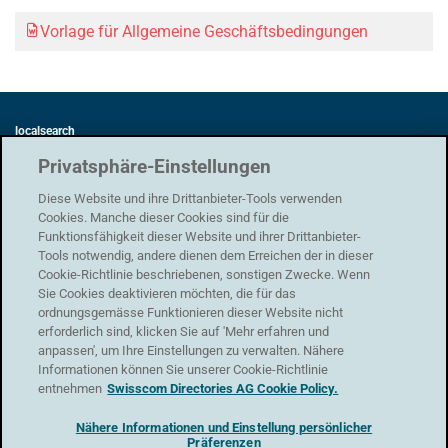
Vorlage für Allgemeine Geschäftsbedingungen
localsearch
Swisscom Directories AG
Privatsphäre-Einstellungen
Förrlibuckstrasse 62
8005 Zürich
Diese Website und ihre Drittanbieter-Tools verwenden
Cookies. Manche dieser Cookies sind für die
Funktionsfähigkeit dieser Website und ihrer Drittanbieter-
Tools notwendig, andere dienen dem Erreichen der in dieser
Cookie-Richtlinie beschriebenen, sonstigen Zwecke. Wenn
Datenschutz
|
AGB
|
Nutzungsbedingungen
|
Impressum
Sie Cookies deaktivieren möchten, die für das
ordnungsgemässe Funktionieren dieser Website nicht
Support
erforderlich sind, klicken Sie auf 'Mehr erfahren und
Kontaktformular
anpassen', um Ihre Einstellungen zu verwalten. Nähere
Informationen können Sie unserer Cookie-Richtlinie
entnehmen
Swisscom Directories AG Cookie Policy.
Nähere Informationen und Einstellung persönlicher
Präferenzen