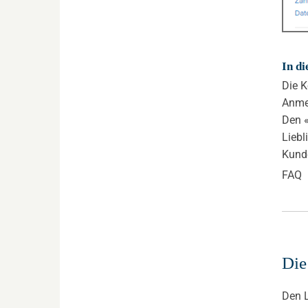
In di
Die K
Anme
Den «
Liebl
Kund
FAQ
Die
Den L