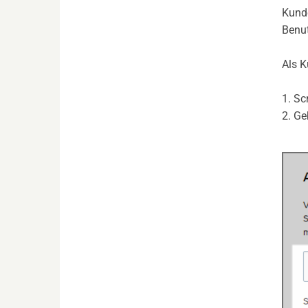
Kunde
Benut
Als K
1. Sc
2. Ge