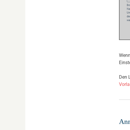
Wenn
Einst
Den L
Vorla
Anm