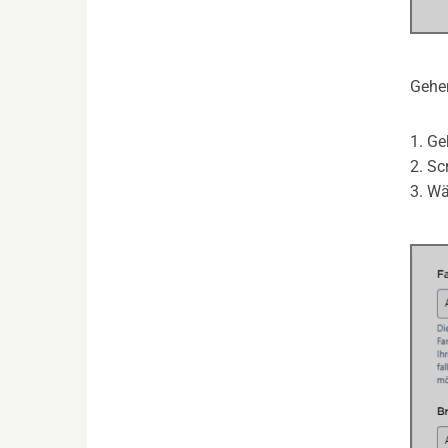
Gehen
1. G
2. Sc
3. Wä