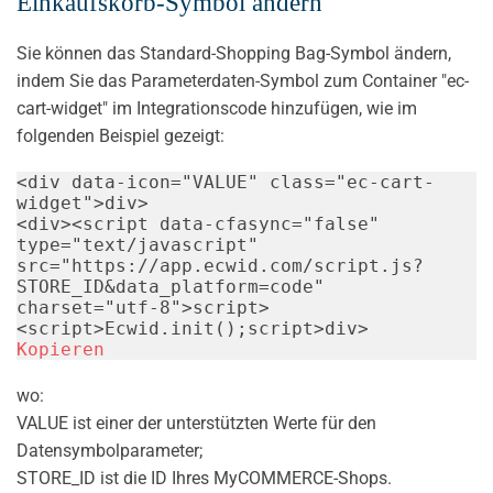
Einkaufskorb-Symbol ändern
Sie können das Standard-Shopping Bag-Symbol ändern,
indem Sie das Parameterdaten-Symbol zum Container "ec-
cart-widget" im Integrationscode hinzufügen, wie im
folgenden Beispiel gezeigt:
<
div
data-icon
=
"
VALUE
"
class
=
"
ec-cart-
widget
"
>
div
>
<
div
>
<
script
data-cfasync
=
"
false
"
type
=
"
text/javascript
"
src
=
"
https://app.ecwid.com/script.js?
STORE_ID&data_platform=code
"
charset
=
"
utf-8
"
>
script
>
<
script
>
Ecwid
.
init
(
)
;
script
>
div
>
Kopieren
wo:
VALUE ist einer der unterstützten Werte für den
Datensymbolparameter;
STORE_ID ist die ID Ihres MyCOMMERCE-Shops.