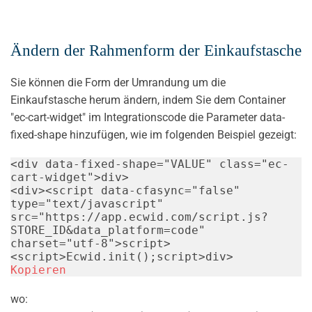
Ändern der Rahmenform der Einkaufstasche
Sie können die Form der Umrandung um die
Einkaufstasche herum ändern, indem Sie dem Container
"ec-cart-widget" im Integrationscode die Parameter data-
fixed-shape hinzufügen, wie im folgenden Beispiel gezeigt:
<
div
data-fixed-shape
=
"
VALUE
"
class
=
"
ec-
cart-widget
"
>
div
>
<
div
>
<
script
data-cfasync
=
"
false
"
type
=
"
text/javascript
"
src
=
"
https://app.ecwid.com/script.js?
STORE_ID&data_platform=code
"
charset
=
"
utf-8
"
>
script
>
<
script
>
Ecwid
.
init
(
)
;
script
>
div
>
Kopieren
wo: