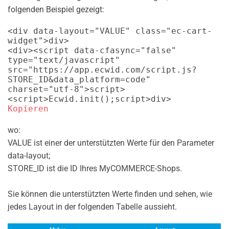
folgenden Beispiel gezeigt:
<
div
data-layout
=
"
VALUE
"
class
=
"
ec-cart-
widget
"
>
div
>
<
div
>
<
script
data-cfasync
=
"
false
"
type
=
"
text/javascript
"
src
=
"
https://app.ecwid.com/script.js?
STORE_ID&data_platform=code
"
charset
=
"
utf-8
"
>
script
>
<
script
>
Ecwid
.
init
(
)
;
script
>
div
>
Kopieren
wo:
VALUE ist einer der unterstützten Werte für den Parameter
data-layout;
STORE_ID ist die ID Ihres MyCOMMERCE-Shops.
Sie können die unterstützten Werte finden und sehen, wie
jedes Layout in der folgenden Tabelle aussieht.