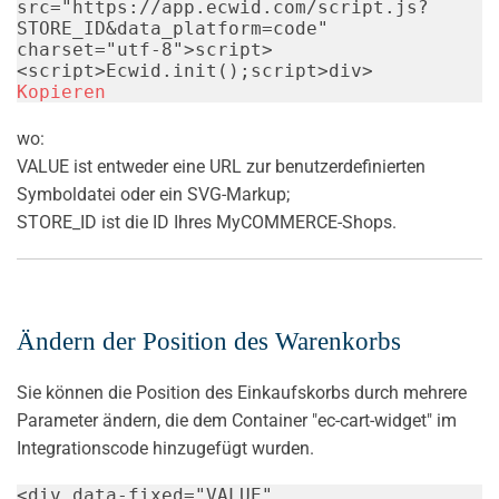
src
=
"
https://app.ecwid.com/script.js?
STORE_ID&data_platform=code
"
charset
=
"
utf-8
"
>
script
>
<
script
>
Ecwid
.
init
(
)
;
script
>
div
>
Kopieren
wo:
VALUE ist entweder eine URL zur benutzerdefinierten
Symboldatei oder ein SVG-Markup;
STORE_ID ist die ID Ihres MyCOMMERCE-Shops.
Ändern der Position des Warenkorbs
Sie können die Position des Einkaufskorbs durch mehrere
Parameter ändern, die dem Container "ec-cart-widget" im
Integrationscode hinzugefügt wurden.
<
div
data-fixed
=
"
VALUE
"