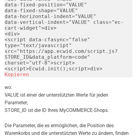
data-fixed-position
=
"
VALUE
"
data-fixed-shape
=
"
VALUE
"
data-horizontal-indent
=
"
VALUE
"
data-vertical-indent
=
"
VALUE
"
class
=
"
ec-
cart-widget
"
>
div
>
<
div
>
<
script
data-cfasync
=
"
false
"
type
=
"
text/javascript
"
src
=
"
https://app.ecwid.com/script.js?
STORE_ID&data_platform=code
"
charset
=
"
utf-8
"
>
script
>
<
script
>
Ecwid
.
init
(
)
;
script
>
div
>
Kopieren
wo:
VALUE ist einer der unterstützten Werte für jeden
Parameter;
STORE_ID ist die ID Ihres MyCOMMERCE-Shops.
Die Parameter, die es ermöglichen, die Position des
Warenkorbs und die unterstützten Werte zu ändern, finden