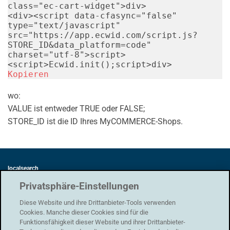
class
=
"
ec-cart-widget
"
>
div
>
<
div
>
<
script
data-cfasync
=
"
false
"
type
=
"
text/javascript
"
src
=
"
https://app.ecwid.com/script.js?
STORE_ID&data_platform=code
"
charset
=
"
utf-8
"
>
script
>
<
script
>
Ecwid
.
init
(
)
;
script
>
div
>
Kopieren
wo:
VALUE ist entweder TRUE oder FALSE;
STORE_ID ist die ID Ihres MyCOMMERCE-Shops.
localsearch
Swisscom Directories AG
Privatsphäre-Einstellungen
Förrlibuckstrasse 62
8005 Zürich
Diese Website und ihre Drittanbieter-Tools verwenden
Cookies. Manche dieser Cookies sind für die
Funktionsfähigkeit dieser Website und ihrer Drittanbieter-