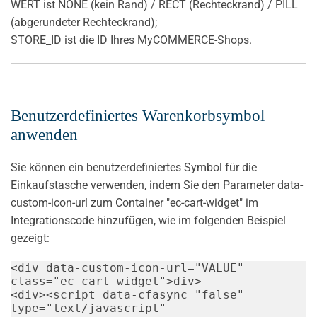
WERT ist NONE (kein Rand) / RECT (Rechteckrand) / PILL
(abgerundeter Rechteckrand);
STORE_ID ist die ID Ihres MyCOMMERCE-Shops.
Benutzerdefiniertes Warenkorbsymbol
anwenden
Sie können ein benutzerdefiniertes Symbol für die
Einkaufstasche verwenden, indem Sie den Parameter data-
custom-icon-url zum Container "ec-cart-widget" im
Integrationscode hinzufügen, wie im folgenden Beispiel
gezeigt:
<
div
data-custom-icon-url
=
"
VALUE
"
class
=
"
ec-cart-widget
"
>
div
>
<
div
>
<
script
data-cfasync
=
"
false
"
type
=
"
text/javascript
"