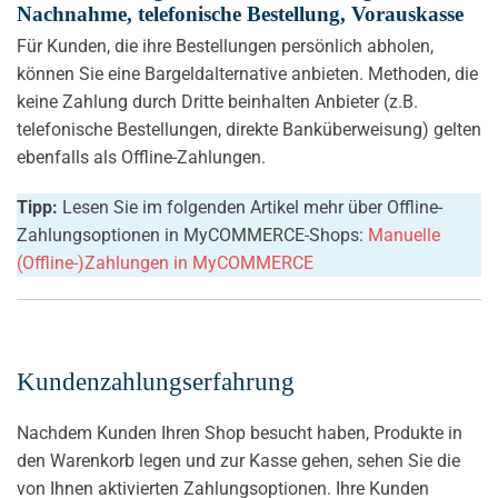
Nachnahme, telefonische Bestellung, Vorauskasse
Für Kunden, die ihre Bestellungen persönlich abholen,
können Sie eine Bargeldalternative anbieten. Methoden, die
keine Zahlung durch Dritte beinhalten Anbieter (z.B.
telefonische Bestellungen, direkte Banküberweisung) gelten
ebenfalls als Offline-Zahlungen.
Tipp:
Lesen Sie im folgenden Artikel mehr über Offline-
Zahlungsoptionen in MyCOMMERCE-Shops:
Manuelle
(Offline-)Zahlungen in MyCOMMERCE
Kundenzahlungserfahrung
Nachdem Kunden Ihren Shop besucht haben, Produkte in
den Warenkorb legen und zur Kasse gehen, sehen Sie die
von Ihnen aktivierten Zahlungsoptionen. Ihre Kunden