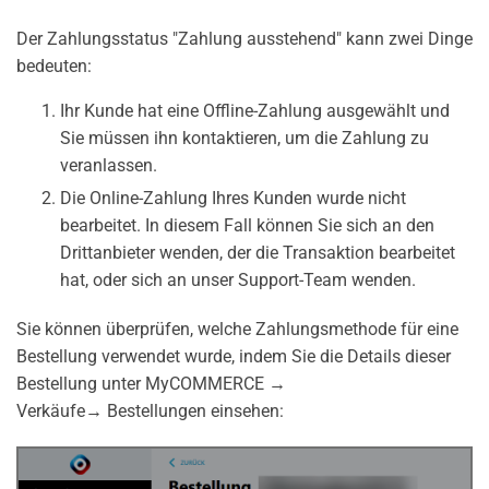
Der Zahlungsstatus "Zahlung ausstehend" kann zwei Dinge
bedeuten:
Ihr Kunde hat eine Offline-Zahlung ausgewählt und
Sie müssen ihn kontaktieren, um die Zahlung zu
veranlassen.
Die Online-Zahlung Ihres Kunden wurde nicht
bearbeitet. In diesem Fall können Sie sich an den
Drittanbieter wenden, der die Transaktion bearbeitet
hat, oder sich an unser Support-Team wenden.
Sie können überprüfen, welche Zahlungsmethode für eine
Bestellung verwendet wurde, indem Sie die Details dieser
Bestellung unter MyCOMMERCE →
Verkäufe→ Bestellungen einsehen: