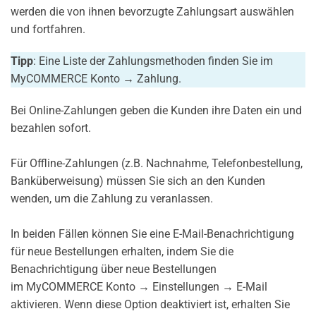
werden die von ihnen bevorzugte Zahlungsart auswählen
und fortfahren.
Tipp
: Eine Liste der Zahlungsmethoden finden Sie im
MyCOMMERCE Konto → Zahlung.
Bei Online-Zahlungen geben die Kunden ihre Daten ein und
bezahlen sofort.
Für Offline-Zahlungen (z.B. Nachnahme, Telefonbestellung,
Banküberweisung) müssen Sie sich an den Kunden
wenden, um die Zahlung zu veranlassen.
In beiden Fällen können Sie eine E-Mail-Benachrichtigung
für neue Bestellungen erhalten, indem Sie die
Benachrichtigung über neue Bestellungen
im MyCOMMERCE Konto → Einstellungen → E-Mail
aktivieren. Wenn diese Option deaktiviert ist, erhalten Sie