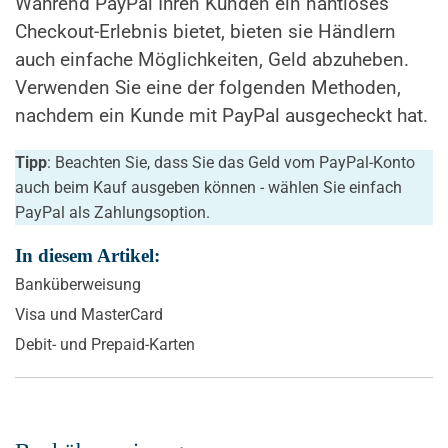
Während PayPal Ihren Kunden ein nahtloses
Checkout-Erlebnis bietet, bieten sie Händlern
auch einfache Möglichkeiten, Geld abzuheben.
Verwenden Sie eine der folgenden Methoden,
nachdem ein Kunde mit PayPal ausgecheckt hat.
Tipp
: Beachten Sie, dass Sie das Geld vom PayPal-Konto
auch beim Kauf ausgeben können - wählen Sie einfach
PayPal als Zahlungsoption.
In diesem Artikel:
Banküberweisung
Visa und MasterCard
Debit- und Prepaid-Karten