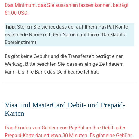
Das Minimum, das Sie auszahlen lassen können, beträgt
$1,00 USD.
Tipp
: Stellen Sie sicher, dass der auf Ihrem PayPal-Konto
registrierte Name mit dem Namen auf Ihrem Bankkonto
übereinstimmt.
Es gibt keine Gebühr und die Transferzeit beträgt einen
Werktag. Bitte beachten Sie, dass es einige Zeit dauern
kann, bis Ihre Bank das Geld bearbeitet hat.
Visa und MasterCard Debit- und Prepaid-
Karten
Das Senden von Geldern von PayPal an Ihre Debit- oder
Prepaid-Karte dauert etwa 30 Minuten. Es gibt eine Gebühr