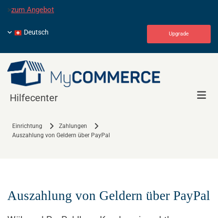
>
zum Angebot
Deutsch
Upgrade
Hilfecenter
Einrichtung
Zahlungen
Auszahlung von Geldern über PayPal
Auszahlung von Geldern über PayPal