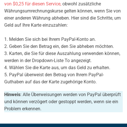
von $0,25 für diesen Service,
obwohl zusätzliche
Währungsumrechnungskurse gelten können, wenn Sie von
einer anderen Währung abheben. Hier sind die Schritte, um
Geld auf Ihre Karte einzuzahlen:
1. Melden Sie sich bei Ihrem PayPal-Konto an.
2. Geben Sie den Betrag ein, den Sie abheben möchten.
3. Karten, die Sie für diese Auszahlung verwenden können,
werden in der Dropdown-Liste To angezeigt.
4. Wählen Sie die Karte aus, um das Geld zu erhalten.
5. PayPal überweist den Betrag von Ihrem PayPal-
Guthaben auf das der Karte zugehörige Konto.
Hinweis
: Alle Überweisungen werden von PayPal überprüft
und können verzögert oder gestoppt werden, wenn sie ein
Problem erkennen.