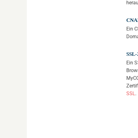
herau
CNA
Ein C
Doma
SSL-
Ein S
Brows
MyCOM
Zerti
SSL
.