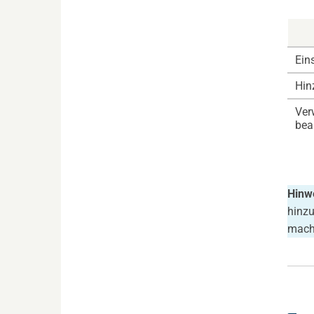
Ein
Hin
Ver
bea
Hinw
hinzu
mach