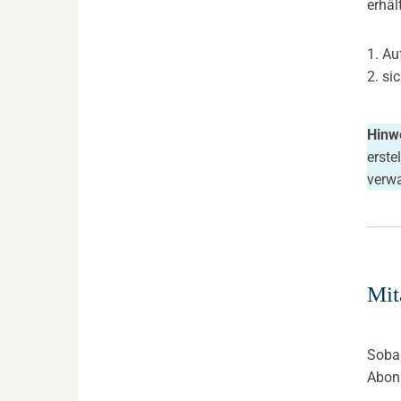
erhäl
1. Au
2. s
Hinw
erste
verw
Mit
Sobal
Abon