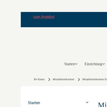
>
zum Angebot
Starten
Einrichtung
Ihr Konto
Mitarbeiterkonten
Mitarbeiterkonten l
Starten
Mi