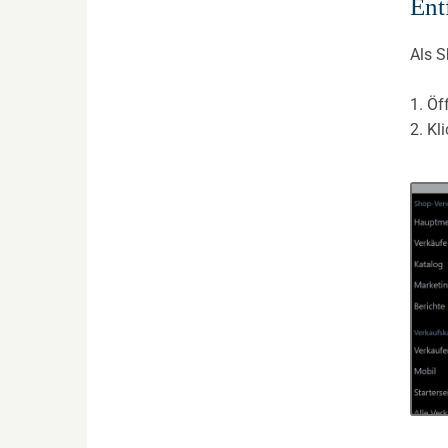
Ent
Als S
1. Ö
2. Kl