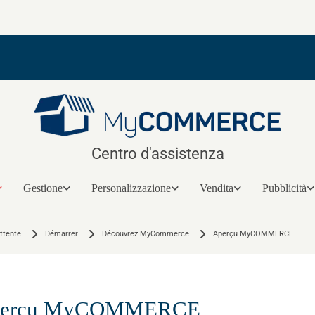
Centro d'assistenza
Gestione
Personalizzazione
Vendita
Pubblicità
ittente
Démarrer
Découvrez MyCommerce
Aperçu ​MyCOMMERCE​
erçu MyCOMMERCE