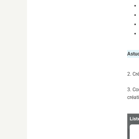
Astu
2. C
3. Co
créat