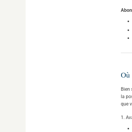
Abon
Où 
Bien 
la po
que v
1. A