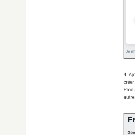
4. Aj
crée
Produ
autre