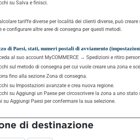
cchi su Salva e finisci.
alcolare tariffe diverse per località dei clienti diverse, può crea
fe e configurare altre aree di consegna per questi metodi.
zzo di Paesi, stati, numeri postali di avviamento (impostazion
ceda al suo account MyCOMMERCE → Spedizioni e ritiro person
icchi sul metodo di consegna per cui vuole creare una zona e scel
orra fino alla sezione Zona di consegna.
icchi su Impostazioni avanzate e crea nuova regione.
icchi su Aggiungi un Paese per circoscrivere la zona a uno stato sp
hi su Aggiungi Paesi per confermare la sua selezione.