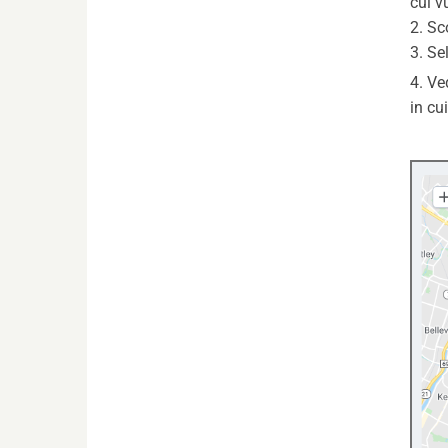
cui v
2. Sc
3. Se
4. Ve
in cu