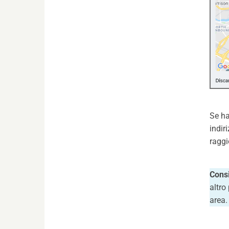
Se ha
indir
raggi
Consi
altro
area.